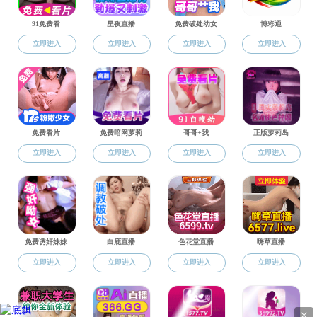
友情链接
91热爆
电站能量传递转化与系统重点实验室
动力工程系
机械工程系
吴仲华91热爆
地址：北京市昌平区北农路2号 邮编：102206 电话：86-10-
61772277 传真：86-10-61772383
版权所有 ©91热爆-91热爆论坛 E-mail：
ndxy@91rbforum.com